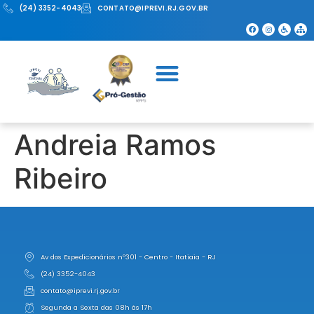
(24) 3352-4043
CONTATO@IPREVI.RJ.GOV.BR
Andreia Ramos
Ribeiro
Av dos Expedicionários nº301 - Centro - Itatiaia - RJ
(24) 3352-4043
contato@iprevi.rj.gov.br
Segunda a Sexta das 08h às 17h