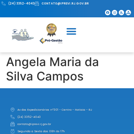
(24) 3352-4043
CONTATO@IPREVI.RJ.GOV.BR
Angela Maria da
Silva Campos
Av dos Expedicionários nº301 - Centro - Itatiaia - RJ
(24) 3352-4043
contato@iprevi.rj.gov.br
Segunda a Sexta das 08h às 17h