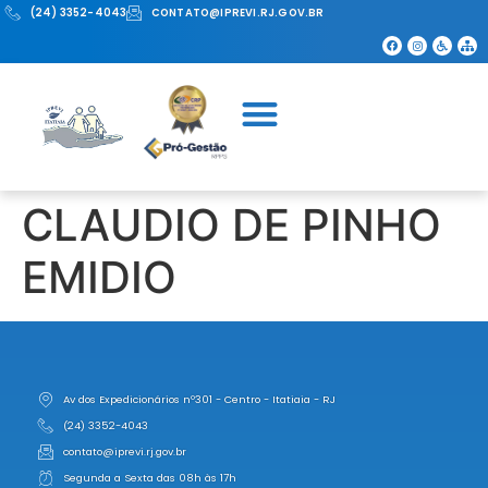
(24) 3352-4043
CONTATO@IPREVI.RJ.GOV.BR
CLAUDIO DE PINHO
EMIDIO
Av dos Expedicionários nº301 - Centro - Itatiaia - RJ
(24) 3352-4043
contato@iprevi.rj.gov.br
Segunda a Sexta das 08h às 17h