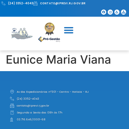
(24) 3352-4043
CONTATO@IPREVI.RJ.GOV.BR
Eunice Maria Viana
Av dos Expedicionários nº301 - Centro - Itatiaia - RJ
(24) 3352-4043
contato@iprevi.rj.gov.br
Segunda a Sexta das 08h às 17h
03.716.646/0001-68