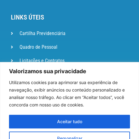
LINKS ÚTEIS
Cartilha Previdenciária
Quadro de Pessoal
Licitações e Contratos
Valorizamos sua privacidade
Portal de
Ouvidoria
Utilizamos cookies para aprimorar sua experiência de
navegação, exibir anúncios ou conteúdo personalizado e
DIÁRIO
analisar nosso tráfego. Ao clicar em “Aceitar todos”, você
OFICIAL
concorda com nosso uso de cookies.
Pesquisa de Satisfação
Aceitar tudo
Webmail
Personalizar