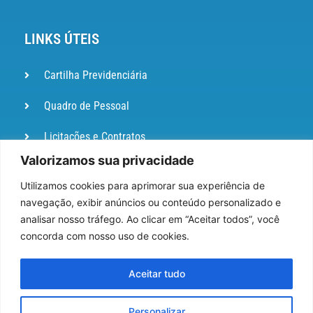
LINKS ÚTEIS
Cartilha Previdenciária
Quadro de Pessoal
Licitações e Contratos
Valorizamos sua privacidade
Portal de
Ouvidoria
Utilizamos cookies para aprimorar sua experiência de
navegação, exibir anúncios ou conteúdo personalizado e
DIÁRIO
analisar nosso tráfego. Ao clicar em “Aceitar todos”, você
OFICIAL
concorda com nosso uso de cookies.
Pesquisa de Satisfação
Aceitar tudo
Webmail
Personalizar