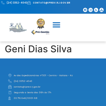
(24) 3352-4043
CONTATO@IPREVI.RJ.GOV.BR
Geni Dias Silva
Av dos Expedicionários nº301 - Centro - Itatiaia - RJ
(24) 3352-4043
contato@iprevi.rj.gov.br
Segunda a Sexta das 08h às 17h
03.716.646/0001-68