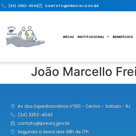
(24) 3352-4043
CONTATO@IPREVI.RJ.GOV.BR
INÍCIO
INSTITUCIONAL
BENEFÍCIOS
João Marcello Fre
Av dos Expedicionários nº301 - Centro - Itatiaia - RJ
(24) 3352-4043
contato@iprevi.rj.gov.br
Segunda a Sexta das 08h às 17h