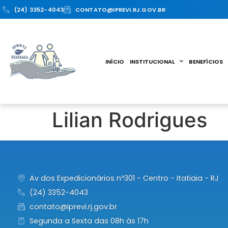
(24) 3352-4043
CONTATO@IPREVI.RJ.GOV.BR
INÍCIO
INSTITUCIONAL
BENEFÍCIOS
Lilian Rodrigues
Av dos Expedicionários nº301 - Centro - Itatiaia - RJ
(24) 3352-4043
contato@iprevi.rj.gov.br
Segunda a Sexta das 08h às 17h