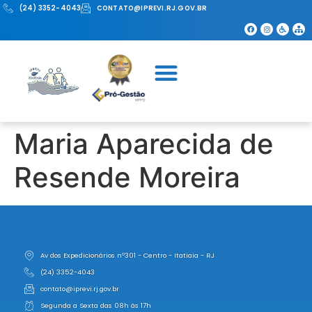
(24) 3352-4043
CONTATO@IPREVI.RJ.GOV.BR
Maria Aparecida de
Resende Moreira
Av dos Expedicionários nº301 - Centro - Itatiaia - RJ
(24) 3352-4043
contato@iprevi.rj.gov.br
Segunda a Sexta das 08h às 17h