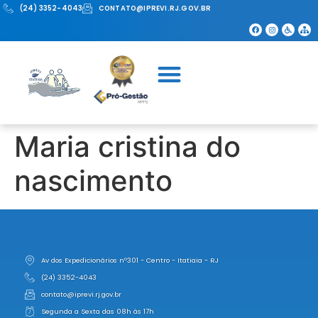
(24) 3352-4043
CONTATO@IPREVI.RJ.GOV.BR
Maria cristina do
nascimento
Av dos Expedicionários nº301 - Centro - Itatiaia - RJ
(24) 3352-4043
contato@iprevi.rj.gov.br
Segunda a Sexta das 08h às 17h