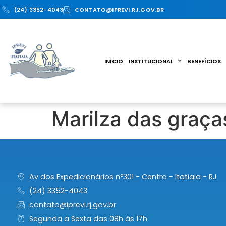
(24) 3352-4043
CONTATO@IPREVI.RJ.GOV.BR
INÍCIO
INSTITUCIONAL
BENEFÍCIOS
Marilza das graça
Av dos Expedicionários nº301 - Centro - Itatiaia - RJ
(24) 3352-4043
contato@iprevi.rj.gov.br
Segunda a Sexta das 08h às 17h