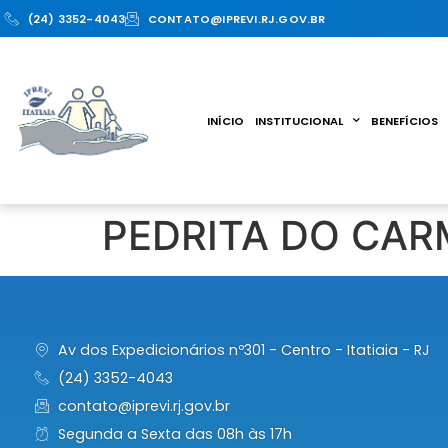
(24) 3352-4043
CONTATO@IPREVI.RJ.GOV.BR
INÍCIO
INSTITUCIONAL
BENEFÍCIOS
PEDRITA DO CA
Av dos Expedicionários nº301 - Centro - Itatiaia - RJ
(24) 3352-4043
contato@iprevi.rj.gov.br
Segunda a Sexta das 08h às 17h