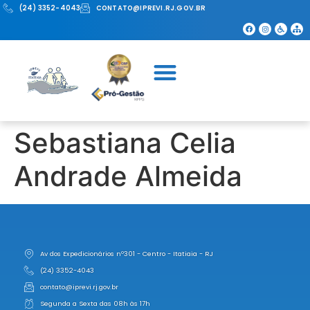
(24) 3352-4043
CONTATO@IPREVI.RJ.GOV.BR
Sebastiana Celia
Andrade Almeida
Av dos Expedicionários nº301 - Centro - Itatiaia - RJ
(24) 3352-4043
contato@iprevi.rj.gov.br
Segunda a Sexta das 08h às 17h