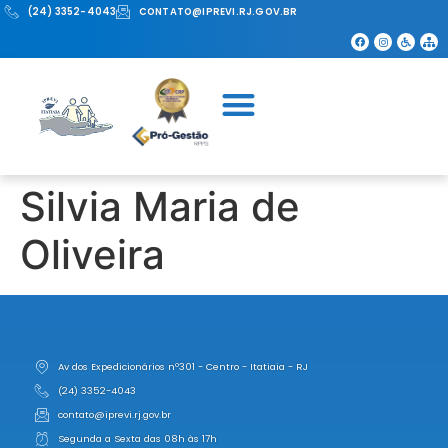
(24) 3352-4043
CONTATO@IPREVI.RJ.GOV.BR
Silvia Maria de
Oliveira
Av dos Expedicionários nº301 - Centro - Itatiaia - RJ
(24) 3352-4043
contato@iprevi.rj.gov.br
Segunda a Sexta das 08h às 17h