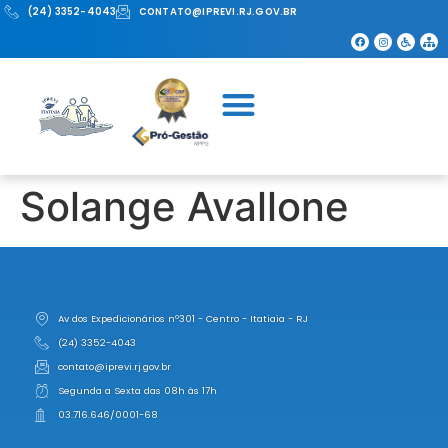
(24) 3352-4043
CONTATO@IPREVI.RJ.GOV.BR
Solange Avallone
Av dos Expedicionários nº301 - Centro - Itatiaia - RJ
(24) 3352-4043
contato@iprevi.rj.gov.br
Segunda a Sexta das 08h às 17h
03.716.646/0001-68