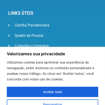
LINKS ÚTEIS
Cartilha Previdenciária
Quadro de Pessoal
Licitações e Contratos
Valorizamos sua privacidade
Portal de
Ouvidoria
Utilizamos cookies para aprimorar sua experiência de
navegação, exibir anúncios ou conteúdo personalizado e
DIÁRIO
analisar nosso tráfego. Ao clicar em “Aceitar todos”, você
OFICIAL
concorda com nosso uso de cookies.
Pesquisa de Satisfação
Aceitar tudo
Webmail
Personalizar