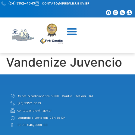
(24) 3352-4043
CONTATO@IPREVI.RJ.GOV.BR
Vandenize Juvencio
Av dos Expedicionários nº301 - Centro - Itatiaia - RJ
(24) 3352-4043
contato@iprevi.rj.gov.br
Segunda a Sexta das 08h às 17h
03.716.646/0001-68