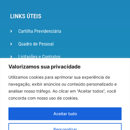
LINKS ÚTEIS
Cartilha Previdenciária
Quadro de Pessoal
Licitações e Contratos
Valorizamos sua privacidade
Portal de
Ouvidoria
Utilizamos cookies para aprimorar sua experiência de
navegação, exibir anúncios ou conteúdo personalizado e
DIÁRIO
analisar nosso tráfego. Ao clicar em “Aceitar todos”, você
OFICIAL
concorda com nosso uso de cookies.
Pesquisa de Satisfação
Aceitar tudo
Webmail
Personalizar