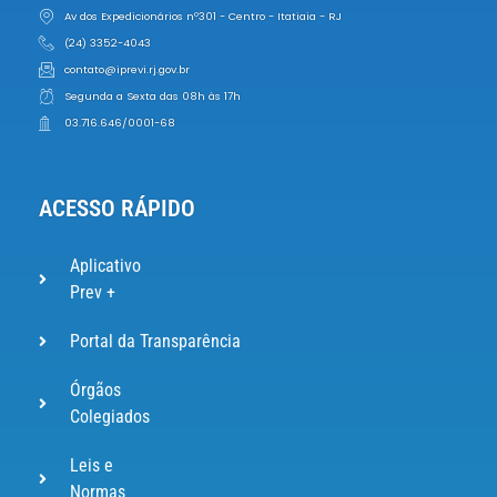
Av dos Expedicionários nº301 - Centro - Itatiaia - RJ
(24) 3352-4043
contato@iprevi.rj.gov.br
Segunda a Sexta das 08h às 17h
03.716.646/0001-68
ACESSO RÁPIDO
Aplicativo
Prev +
Portal da Transparência
Órgãos
Colegiados
Leis e
Normas