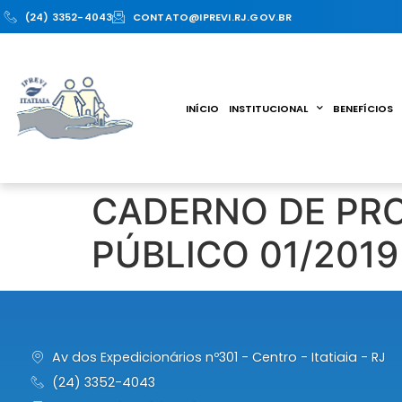
(24) 3352-4043
CONTATO@IPREVI.RJ.GOV.BR
INÍCIO
INSTITUCIONAL
BENEFÍCIOS
CADERNO DE PR
PÚBLICO 01/2019
Av dos Expedicionários nº301 - Centro - Itatiaia - RJ
(24) 3352-4043