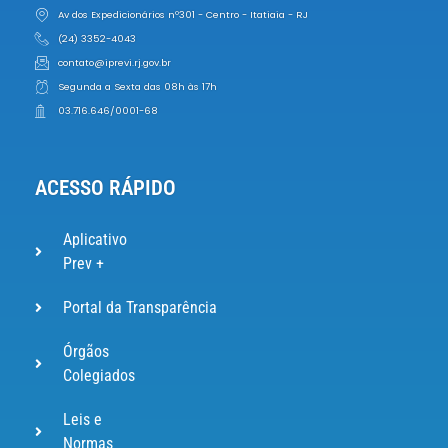
Av dos Expedicionários nº301 - Centro - Itatiaia - RJ
(24) 3352-4043
contato@iprevi.rj.gov.br
Segunda a Sexta das 08h às 17h
03.716.646/0001-68
ACESSO RÁPIDO
Aplicativo
Prev +
Portal da Transparência
Órgãos
Colegiados
Leis e
Normas