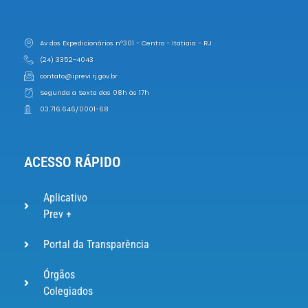
Av dos Expedicionários nº301 - Centro - Itatiaia - RJ
(24) 3352-4043
contato@iprevi.rj.gov.br
Segunda a Sexta das 08h às 17h
03.716.646/0001-68
ACESSO RÁPIDO
Aplicativo
Prev +
Portal da Transparência
Órgãos
Colegiados