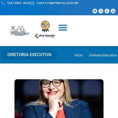
(24) 3352-4043
CONTATO@IPREVI.RJ.GOV.BR
DIRETORIA EXECUTIVA
Início
/
Diretoria Executiva