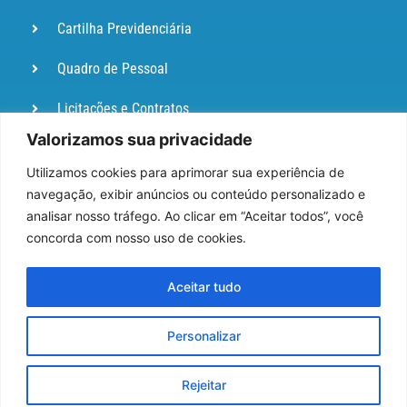
Cartilha Previdenciária
Quadro de Pessoal
Licitações e Contratos
Valorizamos sua privacidade
Portal de
Ouvidoria
Utilizamos cookies para aprimorar sua experiência de
navegação, exibir anúncios ou conteúdo personalizado e
DIÁRIO
analisar nosso tráfego. Ao clicar em “Aceitar todos”, você
OFICIAL
concorda com nosso uso de cookies.
Pesquisa de Satisfação
Aceitar tudo
Webmail
Personalizar
Rejeitar
DESENVOLVIDO POR NPI BRASIL