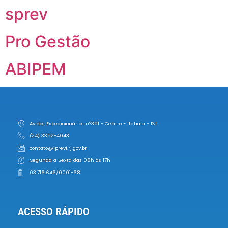
sprev
Pro Gestão
ABIPEM
Av dos Expedicionários nº301 - Centro - Itatiaia - RJ
(24) 3352-4043
contato@iprevi.rj.gov.br
Segunda a Sexta das 08h às 17h
03.716.646/0001-68
ACESSO RÁPIDO