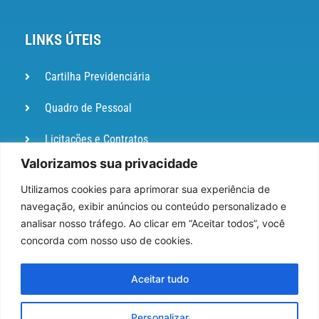
LINKS ÚTEIS
Cartilha Previdenciária
Quadro de Pessoal
Licitações e Contratos
Valorizamos sua privacidade
Portal de
Ouvidoria
Utilizamos cookies para aprimorar sua experiência de
navegação, exibir anúncios ou conteúdo personalizado e
DIÁRIO
analisar nosso tráfego. Ao clicar em “Aceitar todos”, você
OFICIAL
concorda com nosso uso de cookies.
Pesquisa de Satisfação
Aceitar tudo
Webmail
Personalizar