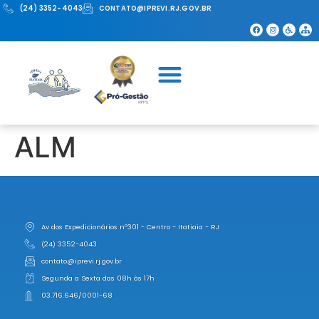
(24) 3352-4043
CONTATO@IPREVI.RJ.GOV.BR
ALM
Av dos Expedicionários nº301 - Centro - Itatiaia - RJ
(24) 3352-4043
contato@iprevi.rj.gov.br
Segunda a Sexta das 08h às 17h
03.716.646/0001-68