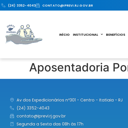
(24) 3352-4043
CONTATO@IPREVI.RJ.GOV.BR
INÍCIO
INSTITUCIONAL
BENEFÍCIOS
Aposentadoria Po
Av dos Expedicionários nº301 - Centro - Itatiaia - RJ
(24) 3352-4043
contato@iprevi.rj.gov.br
Segunda a Sexta das 08h às 17h