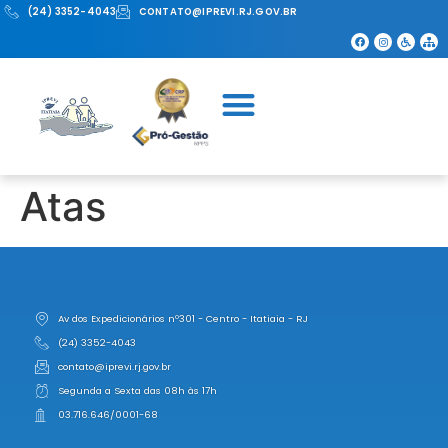
(24) 3352-4043
CONTATO@IPREVI.RJ.GOV.BR
Atas
Av dos Expedicionários nº301 - Centro - Itatiaia - RJ
(24) 3352-4043
contato@iprevi.rj.gov.br
Segunda a Sexta das 08h às 17h
03.716.646/0001-68