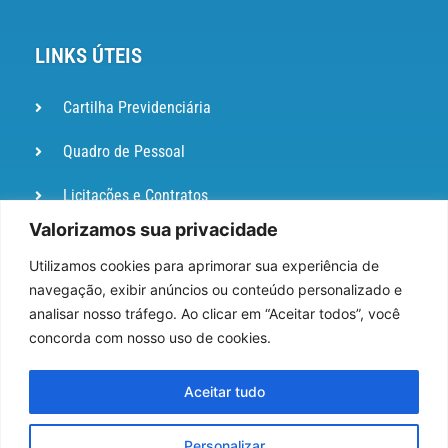
LINKS ÚTEIS
Cartilha Previdenciária
Quadro de Pessoal
Licitações e Contratos
Valorizamos sua privacidade
Portal de
Ouvidoria
Utilizamos cookies para aprimorar sua experiência de
navegação, exibir anúncios ou conteúdo personalizado e
DIÁRIO
analisar nosso tráfego. Ao clicar em “Aceitar todos”, você
OFICIAL
concorda com nosso uso de cookies.
Pesquisa de Satisfação
Aceitar tudo
Webmail
Personalizar