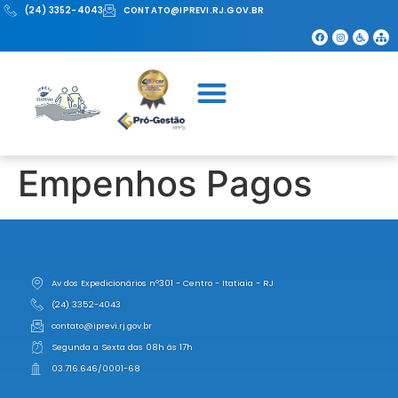
(24) 3352-4043
CONTATO@IPREVI.RJ.GOV.BR
Empenhos Pagos
Av dos Expedicionários nº301 - Centro - Itatiaia - RJ
(24) 3352-4043
contato@iprevi.rj.gov.br
Segunda a Sexta das 08h às 17h
03.716.646/0001-68