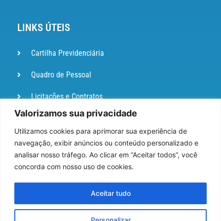
LINKS ÚTEIS
Cartilha Previdenciária
Quadro de Pessoal
Licitações e Contratos
Valorizamos sua privacidade
Portal de
Ouvidoria
Utilizamos cookies para aprimorar sua experiência de
navegação, exibir anúncios ou conteúdo personalizado e
DIÁRIO
analisar nosso tráfego. Ao clicar em “Aceitar todos”, você
OFICIAL
concorda com nosso uso de cookies.
Pesquisa de Satisfação
Aceitar tudo
Webmail
Personalizar