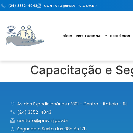
(24) 3352-4043
CONTATO@IPREVI.RJ.GOV.BR
INÍCIO
INSTITUCIONAL
BENEFÍCIOS
Capacitação e Se
Av dos Expedicionários nº301 - Centro - Itatiaia - RJ
(24) 3352-4043
contato@iprevi.rj.gov.br
Segunda a Sexta das 08h às 17h