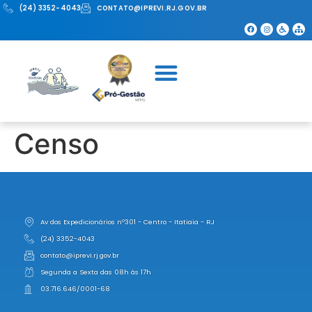
(24) 3352-4043
CONTATO@IPREVI.RJ.GOV.BR
Censo
Av dos Expedicionários nº301 - Centro - Itatiaia - RJ
(24) 3352-4043
contato@iprevi.rj.gov.br
Segunda a Sexta das 08h às 17h
03.716.646/0001-68