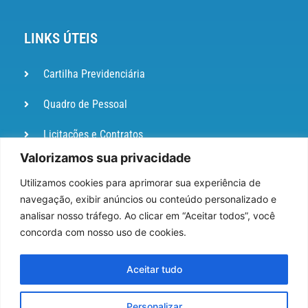
LINKS ÚTEIS
Cartilha Previdenciária
Quadro de Pessoal
Licitações e Contratos
Valorizamos sua privacidade
Portal de
Ouvidoria
Utilizamos cookies para aprimorar sua experiência de
navegação, exibir anúncios ou conteúdo personalizado e
DIÁRIO
analisar nosso tráfego. Ao clicar em “Aceitar todos”, você
OFICIAL
concorda com nosso uso de cookies.
Pesquisa de Satisfação
Aceitar tudo
Webmail
Personalizar