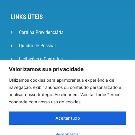
LINKS ÚTEIS
Cartilha Previdenciária
Quadro de Pessoal
Licitações e Contratos
Valorizamos sua privacidade
Portal de
Ouvidoria
Utilizamos cookies para aprimorar sua experiência de
navegação, exibir anúncios ou conteúdo personalizado e
DIÁRIO
analisar nosso tráfego. Ao clicar em “Aceitar todos”, você
OFICIAL
concorda com nosso uso de cookies.
Pesquisa de Satisfação
Aceitar tudo
Webmail
Personalizar