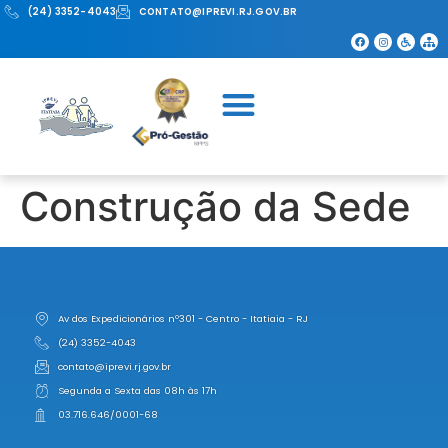
(24) 3352-4043
CONTATO@IPREVI.RJ.GOV.BR
Construção da Sede
Av dos Expedicionários nº301 - Centro - Itatiaia - RJ
(24) 3352-4043
contato@iprevi.rj.gov.br
Segunda a Sexta das 08h às 17h
03.716.646/0001-68