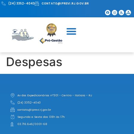
(24) 3352-4043
CONTATO@IPREVI.RJ.GOV.BR
Despesas
Av dos Expedicionários nº301 - Centro - Itatiaia - RJ
(24) 3352-4043
contato@iprevi.rj.gov.br
Segunda a Sexta das 08h às 17h
03.716.646/0001-68