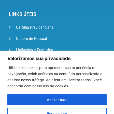
LINKS ÚTEIS
Cartilha Previdenciária
Quadro de Pessoal
Licitações e Contratos
Valorizamos sua privacidade
Portal de
Ouvidoria
Utilizamos cookies para aprimorar sua experiência de
navegação, exibir anúncios ou conteúdo personalizado e
DIÁRIO
analisar nosso tráfego. Ao clicar em “Aceitar todos”, você
OFICIAL
concorda com nosso uso de cookies.
Pesquisa de Satisfação
Aceitar tudo
Webmail
Personalizar