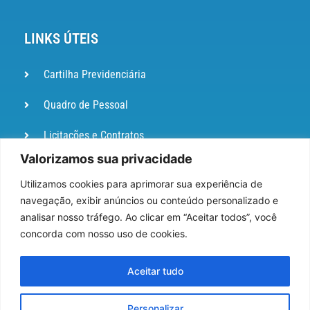
LINKS ÚTEIS
Cartilha Previdenciária
Quadro de Pessoal
Licitações e Contratos
Valorizamos sua privacidade
Portal de
Ouvidoria
Utilizamos cookies para aprimorar sua experiência de
navegação, exibir anúncios ou conteúdo personalizado e
DIÁRIO
analisar nosso tráfego. Ao clicar em “Aceitar todos”, você
OFICIAL
concorda com nosso uso de cookies.
Pesquisa de Satisfação
Aceitar tudo
Webmail
Personalizar