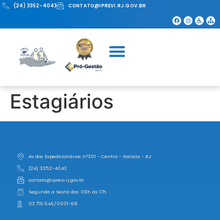
(24) 3352-4043
CONTATO@IPREVI.RJ.GOV.BR
Estagiários
Av dos Expedicionários nº301 - Centro - Itatiaia - RJ
(24) 3352-4043
contato@iprevi.rj.gov.br
Segunda a Sexta das 08h às 17h
03.716.646/0001-68