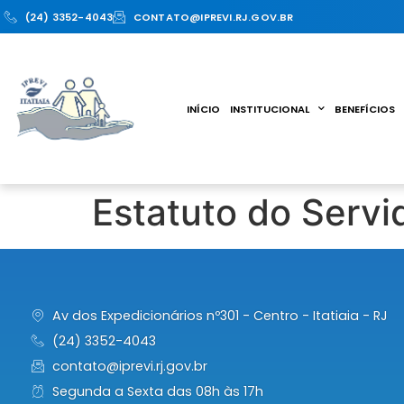
(24) 3352-4043
CONTATO@IPREVI.RJ.GOV.BR
INÍCIO
INSTITUCIONAL
BENEFÍCIOS
Estatuto do Servi
Av dos Expedicionários nº301 - Centro - Itatiaia - RJ
(24) 3352-4043
contato@iprevi.rj.gov.br
Segunda a Sexta das 08h às 17h