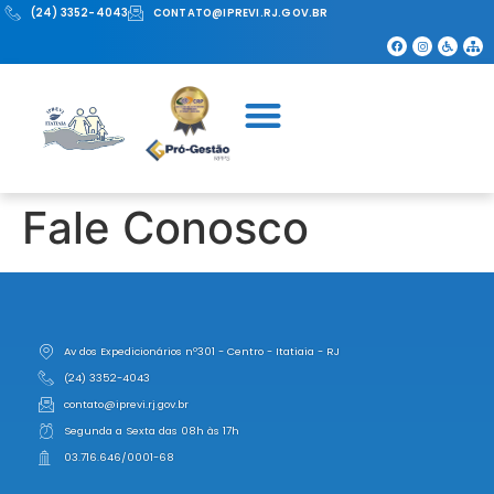
(24) 3352-4043
CONTATO@IPREVI.RJ.GOV.BR
Fale Conosco
Av dos Expedicionários nº301 - Centro - Itatiaia - RJ
(24) 3352-4043
contato@iprevi.rj.gov.br
Segunda a Sexta das 08h às 17h
03.716.646/0001-68