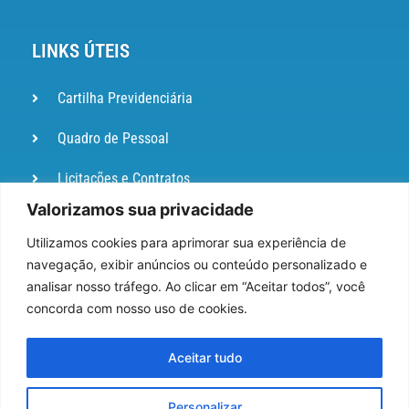
LINKS ÚTEIS
Cartilha Previdenciária
Quadro de Pessoal
Licitações e Contratos
Valorizamos sua privacidade
Portal de
Ouvidoria
Utilizamos cookies para aprimorar sua experiência de
navegação, exibir anúncios ou conteúdo personalizado e
DIÁRIO
analisar nosso tráfego. Ao clicar em “Aceitar todos”, você
OFICIAL
concorda com nosso uso de cookies.
Pesquisa de Satisfação
Aceitar tudo
Webmail
Personalizar