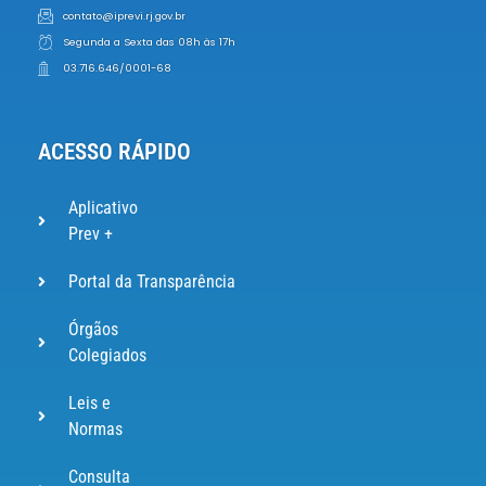
contato@iprevi.rj.gov.br
Segunda a Sexta das 08h às 17h
03.716.646/0001-68
ACESSO RÁPIDO
Aplicativo
Prev +
Portal da Transparência
Órgãos
Colegiados
Leis e
Normas
Consulta