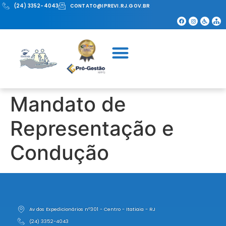
(24) 3352-4043
CONTATO@IPREVI.RJ.GOV.BR
Mandato de
Representação e
Condução
Av dos Expedicionários nº301 - Centro - Itatiaia - RJ
(24) 3352-4043