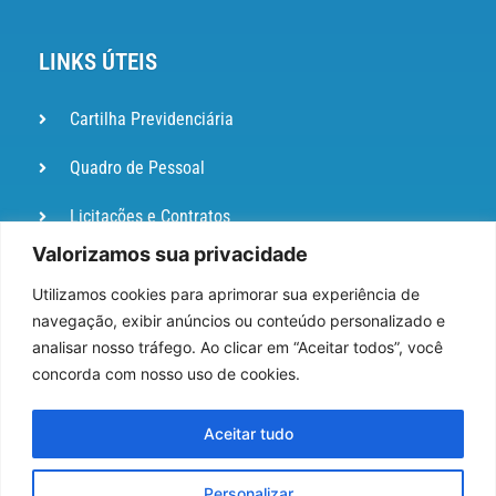
LINKS ÚTEIS
Cartilha Previdenciária
Quadro de Pessoal
Licitações e Contratos
Valorizamos sua privacidade
Portal de
Ouvidoria
Utilizamos cookies para aprimorar sua experiência de
navegação, exibir anúncios ou conteúdo personalizado e
DIÁRIO
analisar nosso tráfego. Ao clicar em “Aceitar todos”, você
OFICIAL
concorda com nosso uso de cookies.
Pesquisa de Satisfação
Aceitar tudo
Webmail
Personalizar