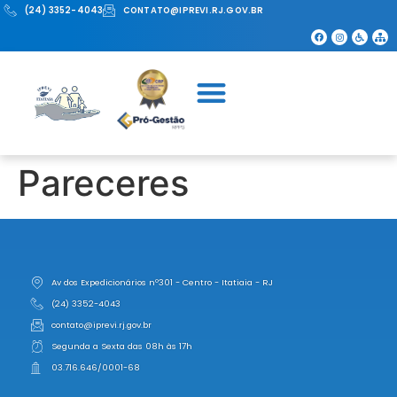
(24) 3352-4043
CONTATO@IPREVI.RJ.GOV.BR
Pareceres
Av dos Expedicionários nº301 - Centro - Itatiaia - RJ
(24) 3352-4043
contato@iprevi.rj.gov.br
Segunda a Sexta das 08h às 17h
03.716.646/0001-68