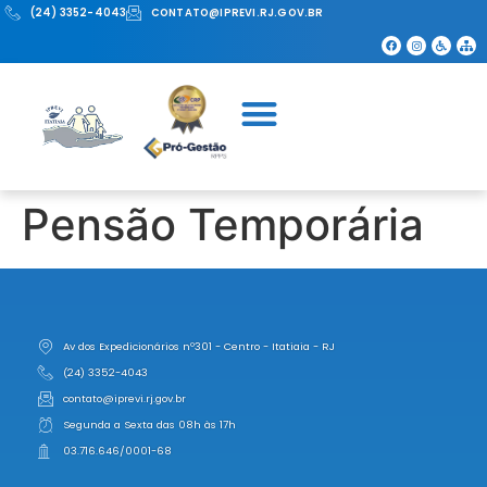
(24) 3352-4043
CONTATO@IPREVI.RJ.GOV.BR
Pensão Temporária
Av dos Expedicionários nº301 - Centro - Itatiaia - RJ
(24) 3352-4043
contato@iprevi.rj.gov.br
Segunda a Sexta das 08h às 17h
03.716.646/0001-68