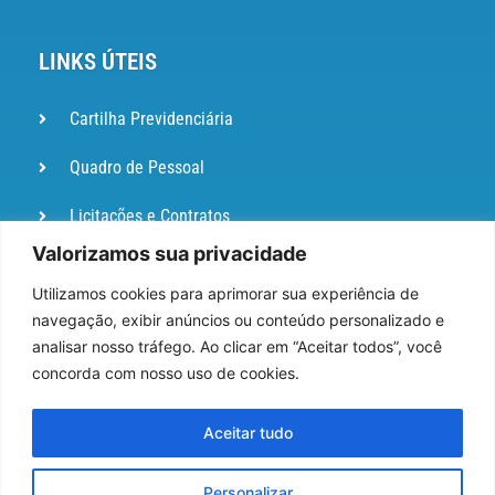
LINKS ÚTEIS
Cartilha Previdenciária
Quadro de Pessoal
Licitações e Contratos
Valorizamos sua privacidade
Portal de
Ouvidoria
Utilizamos cookies para aprimorar sua experiência de
navegação, exibir anúncios ou conteúdo personalizado e
DIÁRIO
analisar nosso tráfego. Ao clicar em “Aceitar todos”, você
OFICIAL
concorda com nosso uso de cookies.
Pesquisa de Satisfação
Aceitar tudo
Webmail
Personalizar