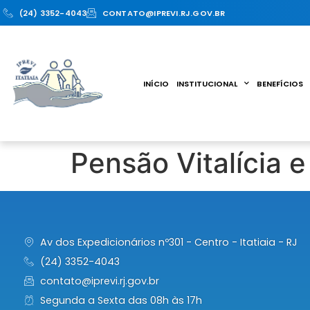
(24) 3352-4043
CONTATO@IPREVI.RJ.GOV.BR
INÍCIO
INSTITUCIONAL
BENEFÍCIOS
Pensão Vitalícia 
Av dos Expedicionários nº301 - Centro - Itatiaia - RJ
(24) 3352-4043
contato@iprevi.rj.gov.br
Segunda a Sexta das 08h às 17h