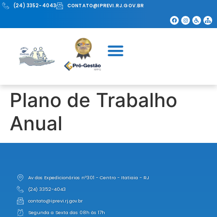
(24) 3352-4043
CONTATO@IPREVI.RJ.GOV.BR
Plano de Trabalho
Anual
Av dos Expedicionários nº301 - Centro - Itatiaia - RJ
(24) 3352-4043
contato@iprevi.rj.gov.br
Segunda a Sexta das 08h às 17h