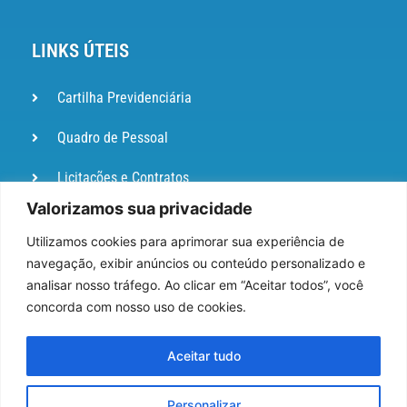
LINKS ÚTEIS
Cartilha Previdenciária
Quadro de Pessoal
Licitações e Contratos
Valorizamos sua privacidade
Portal de
Ouvidoria
Utilizamos cookies para aprimorar sua experiência de
navegação, exibir anúncios ou conteúdo personalizado e
DIÁRIO
analisar nosso tráfego. Ao clicar em “Aceitar todos”, você
OFICIAL
concorda com nosso uso de cookies.
Pesquisa de Satisfação
Aceitar tudo
Webmail
Personalizar