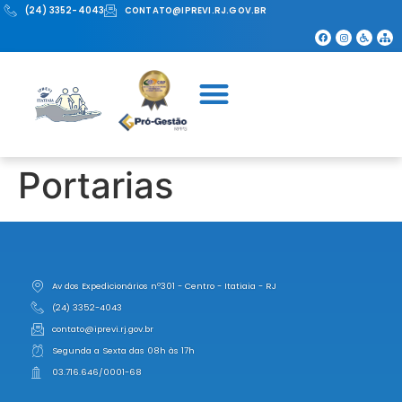
(24) 3352-4043
CONTATO@IPREVI.RJ.GOV.BR
Portarias
Av dos Expedicionários nº301 - Centro - Itatiaia - RJ
(24) 3352-4043
contato@iprevi.rj.gov.br
Segunda a Sexta das 08h às 17h
03.716.646/0001-68