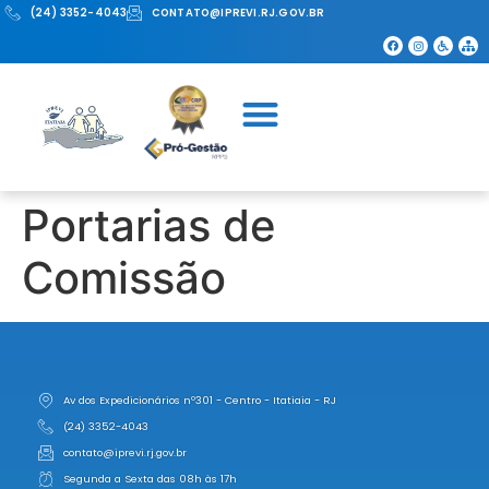
(24) 3352-4043
CONTATO@IPREVI.RJ.GOV.BR
Portarias de
Comissão
Av dos Expedicionários nº301 - Centro - Itatiaia - RJ
(24) 3352-4043
contato@iprevi.rj.gov.br
Segunda a Sexta das 08h às 17h