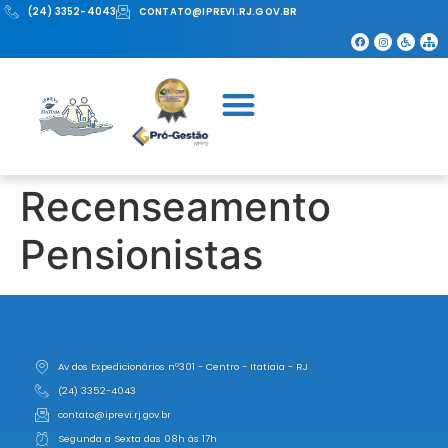
(24) 3352-4043
CONTATO@IPREVI.RJ.GOV.BR
Recenseamento
Pensionistas
Av dos Expedicionários nº301 - Centro - Itatiaia - RJ
(24) 3352-4043
contato@iprevi.rj.gov.br
Segunda a Sexta das 08h às 17h