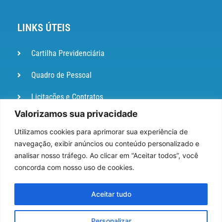
LINKS ÚTEIS
Cartilha Previdenciária
Quadro de Pessoal
Licitações e Contratos
Valorizamos sua privacidade
Portal de
Ouvidoria
Utilizamos cookies para aprimorar sua experiência de
navegação, exibir anúncios ou conteúdo personalizado e
DIÁRIO
analisar nosso tráfego. Ao clicar em “Aceitar todos”, você
OFICIAL
concorda com nosso uso de cookies.
Pesquisa de Satisfação
Aceitar tudo
Webmail
Personalizar