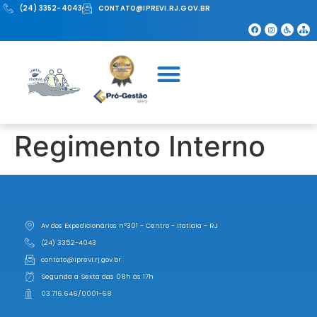
(24) 3352-4043
CONTATO@IPREVI.RJ.GOV.BR
Regimento Interno
Av dos Expedicionários nº301 - Centro - Itatiaia - RJ
(24) 3352-4043
contato@iprevi.rj.gov.br
Segunda a Sexta das 08h às 17h
03.716.646/0001-68