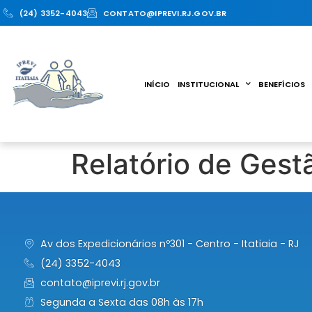
(24) 3352-4043
CONTATO@IPREVI.RJ.GOV.BR
INÍCIO
INSTITUCIONAL
BENEFÍCIOS
Relatório de Gest
Av dos Expedicionários nº301 - Centro - Itatiaia - RJ
(24) 3352-4043
contato@iprevi.rj.gov.br
Segunda a Sexta das 08h às 17h