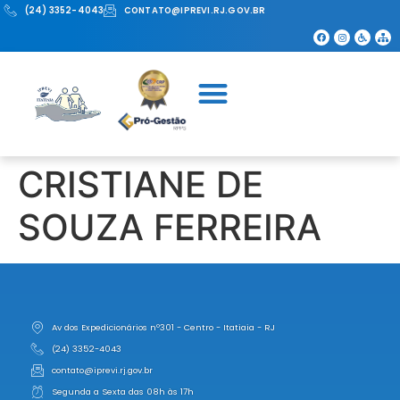
(24) 3352-4043
CONTATO@IPREVI.RJ.GOV.BR
CRISTIANE DE
SOUZA FERREIRA
Av dos Expedicionários nº301 - Centro - Itatiaia - RJ
(24) 3352-4043
contato@iprevi.rj.gov.br
Segunda a Sexta das 08h às 17h