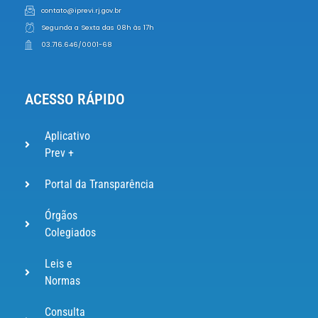
contato@iprevi.rj.gov.br
Segunda a Sexta das 08h às 17h
03.716.646/0001-68
ACESSO RÁPIDO
Aplicativo
Prev +
Portal da Transparência
Órgãos
Colegiados
Leis e
Normas
Consulta