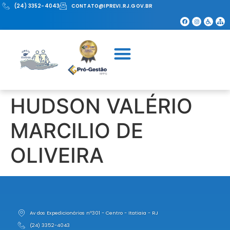
(24) 3352-4043
CONTATO@IPREVI.RJ.GOV.BR
HUDSON VALÉRIO
MARCILIO DE
OLIVEIRA
Av dos Expedicionários nº301 - Centro - Itatiaia - RJ
(24) 3352-4043