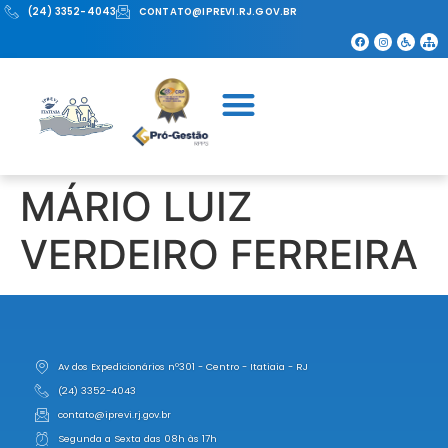
(24) 3352-4043
CONTATO@IPREVI.RJ.GOV.BR
MÁRIO LUIZ
VERDEIRO FERREIRA
Av dos Expedicionários nº301 - Centro - Itatiaia - RJ
(24) 3352-4043
contato@iprevi.rj.gov.br
Segunda a Sexta das 08h às 17h