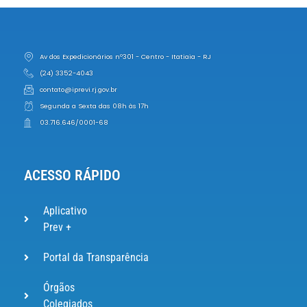
Av dos Expedicionários nº301 - Centro - Itatiaia - RJ
(24) 3352-4043
contato@iprevi.rj.gov.br
Segunda a Sexta das 08h às 17h
03.716.646/0001-68
ACESSO RÁPIDO
Aplicativo
Prev +
Portal da Transparência
Órgãos
Colegiados